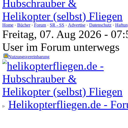
Home
·
Bücher
·
Forum
·
SR - SS
·
Advertise
·
Datenschutz
·
Haftun
Freitag, 07. Aug 2026 - 0
User im Forum unterwegs
Nutzungsvereinbarung
Helikopterfliegen.de - Fo