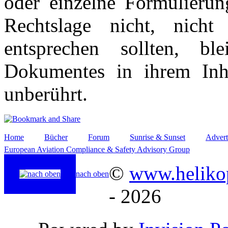
oder einzelne Formulierun
Rechtslage nicht, nicht
entsprechen sollten, b
Dokumentes in ihrem Inha
unberührt.
Home
Bücher
Forum
Sunrise & Sunset
Advert
European Aviation Compliance & Safety Advisory Group
©
www.helikop
nach oben
- 2026