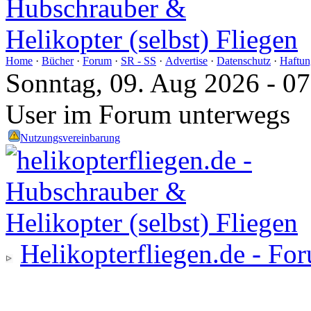
Home
·
Bücher
·
Forum
·
SR - SS
·
Advertise
·
Datenschutz
·
Haftun
Sonntag, 09. Aug 2026 - 0
User im Forum unterwegs
Nutzungsvereinbarung
Helikopterfliegen.de - Fo