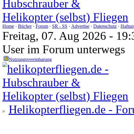
Home
·
Bücher
·
Forum
·
SR - SS
·
Advertise
·
Datenschutz
·
Haftun
Freitag, 07. Aug 2026 - 1
User im Forum unterwegs
Nutzungsvereinbarung
Helikopterfliegen.de - Fo