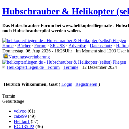
Hubschrauber & Helikopter (sel
Das Hubschrauber Forum bei www.helikopterfliegen.de - Hubsch
noch Hubschrauberpilot werden wollen.
Home
·
Bücher
·
Forum
·
SR - SS
·
Advertise
·
Datenschutz
·
Haftun
Donnerstag, 06. Aug 2026 - 16:26Uhr · Im Moment sind 1203 User 
Nutzungsvereinbarung
Helikopterfliegen.de - Forum
-
Termine
- 12 Dezember 2024
Herzlich Willkommen, Gast
(
Login
|
Registrieren
)
Termin
Geburtstage
volvoo
(61)
cake99
(49)
Helifan1
(57)
EC-135 P2
(36)