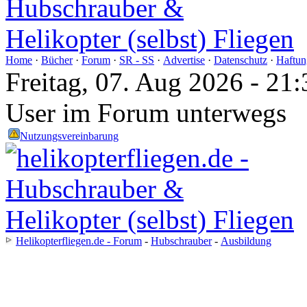
Home
·
Bücher
·
Forum
·
SR - SS
·
Advertise
·
Datenschutz
·
Haftun
Freitag, 07. Aug 2026 - 2
User im Forum unterwegs
Nutzungsvereinbarung
Helikopterfliegen.de - Forum
-
Hubschrauber
-
Ausbildung